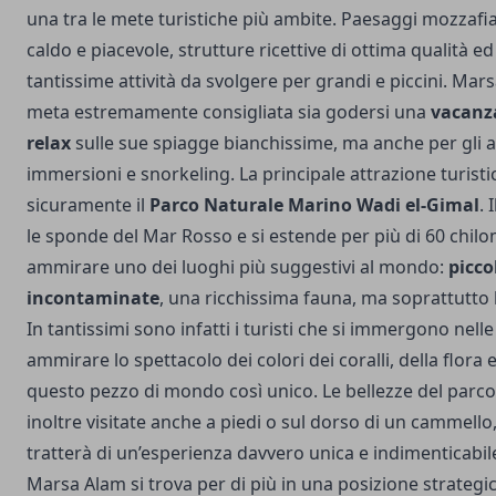
una tra le mete turistiche più ambite. Paesaggi mozzafi
caldo e piacevole, strutture ricettive di ottima qualità ed 
tantissime attività da svolgere per grandi e piccini. Mars
meta estremamente consigliata sia godersi una
vacanza
relax
sulle sue spiagge bianchissime, ma anche per gli a
immersioni e snorkeling. La principale attrazione turist
sicuramente il
Parco Naturale Marino Wadi el-Gimal
. 
le sponde del Mar Rosso e si estende per più di 60 chilo
ammirare uno dei luoghi più suggestivi al mondo:
picco
incontaminate
, una ricchissima fauna, ma soprattutto l
In tantissimi sono infatti i turisti che si immergono nell
ammirare lo spettacolo dei colori dei coralli, della flora 
questo pezzo di mondo così unico. Le bellezze del parc
inoltre visitate anche a piedi o sul dorso di un cammello,
tratterà di un’esperienza davvero unica e indimenticabil
Marsa Alam si trova per di più in una posizione strategic