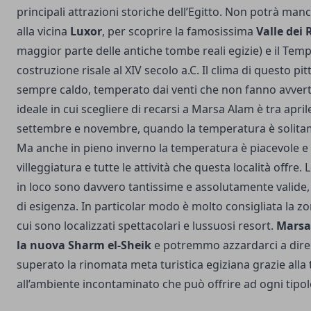
principali attrazioni storiche dell’Egitto. Non potrà ma
alla vicina
Luxor
, per scoprire la famosissima
Valle dei 
maggior parte delle antiche tombe reali egizie) e il Tempi
costruzione risale al XIV secolo a.C. Il clima di questo pit
sempre caldo, temperato dai venti che non fanno avvertir
ideale in cui scegliere di recarsi a Marsa Alam è tra april
settembre e novembre, quando la temperatura è solitam
Ma anche in pieno inverno la temperatura è piacevole e 
villeggiatura e tutte le attività che questa località offre. 
in loco sono davvero tantissime e assolutamente valide,
di esigenza. In particolar modo è molto consigliata la zo
cui sono localizzati spettacolari e lussuosi resort.
Marsa 
la nuova Sharm el-Sheik
e potremmo azzardarci a dire 
superato la rinomata meta turistica egiziana grazie alla t
all’ambiente incontaminato che può offrire ad ogni tipolo