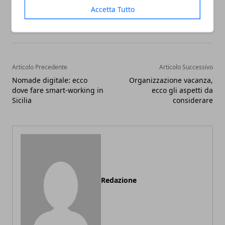
Accetta Tutto
Facebook
Twitter
Whatsapp
Articolo Precedente
Articolo Successivo
Nomade digitale: ecco
Organizzazione vacanza,
dove fare smart-working in
ecco gli aspetti da
Sicilia
considerare
Redazione